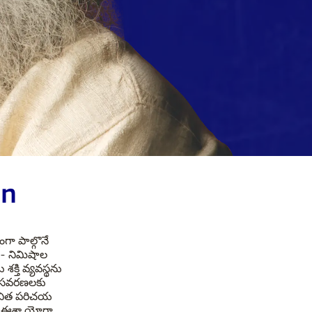
on
గా పాల్గొనే
21- నిమిషాల
్తి వ్యవస్థను
లో సవరణలకు
 ఉచిత పరిచయ
దిన ఈశా యోగా