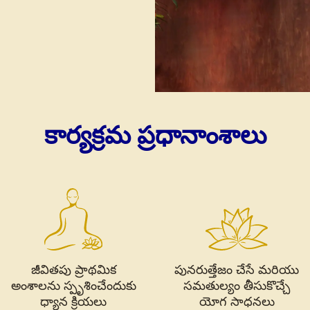
కార్యక్రమ ప్రధానాంశాలు
జీవితపు ప్రాథమిక
పునరుత్తేజం చేసే మరియు
అంశాలను స్పృశించేందుకు
సమతుల్యం తీసుకొచ్చే
ధ్యాన క్రియలు
యోగ సాధనలు