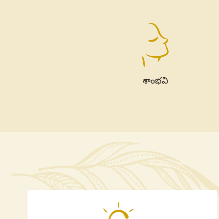
శాంభవి