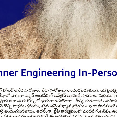
nner Engineering In-Pers
ంగ్ టోటల్ అనేది 4-రోజులు లేదా 7-రోజులు అందించబడుతుంది. ఇది ప్రత్యక్షం
ోర్సులో భాగంగా ఇన్నర్ ఇంజినీరింగ్ ఆన్‌లైన్ అందించే సాధనాలు మరియు 
ప్రక్రియ అయిన
ఈ కోర్సులో భాగంగా ఉపయోగా - కీళ్ళు, కండరాలను మరియు శక
చేసే కొన్ని సాధనల క్రమము, శక్తివంతమైన ధ్యాన ప్రక్రియలు ఇంకా సాధనల
పోర్ట్ అందించబడతాయి.
అదనంగా, ప్రతీ కార్యక్రమంలో మొదటి గంటసేపు,
ి. దీనికి అందరూ ఆహ్వానితులే.
ఈ కార్యక్రమం సద్గురు నుండి శిక్షణ పొం