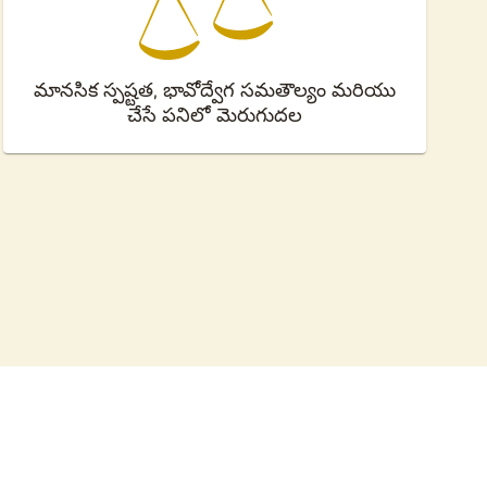
మానసిక స్పష్టత, భావోద్వేగ సమతౌల్యం మరియు
చేసే పనిలో మెరుగుదల