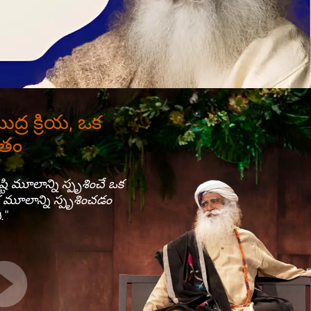
్ర క్రియ, ఒక
ుతం
టి మూలాన్ని స్పృశించే ఒక
మూలాన్ని స్పృశించడం
."