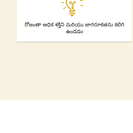
రోజంతా అధిక శక్తిని మరియు జాగరూకతను కలిగి
ఉండడం