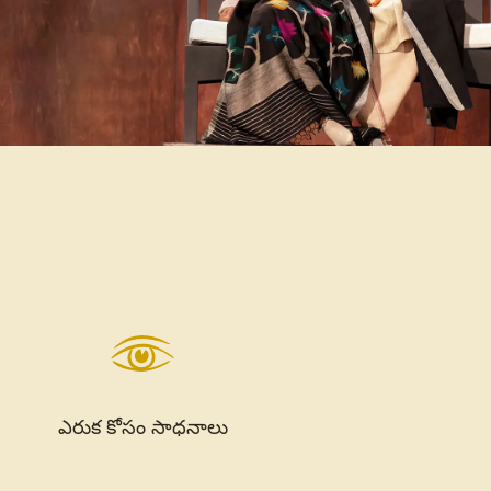
ఎరుక కోసం సాధనాలు