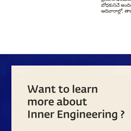
బోధకునిచే అంద
ఆదివారాల్లో, త