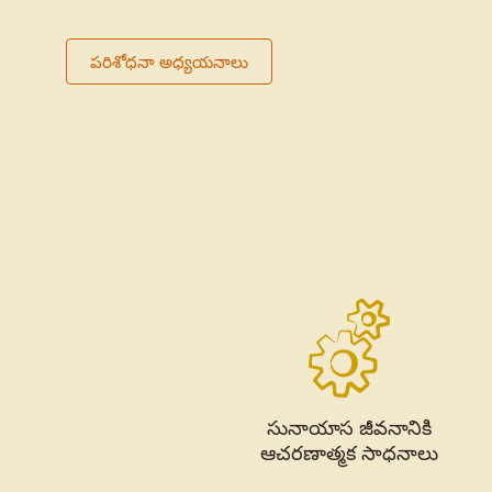
పరిశోధనా అధ్యయనాలు
సునాయాస జీవనానికి
ఆచరణాత్మక సాధనాలు