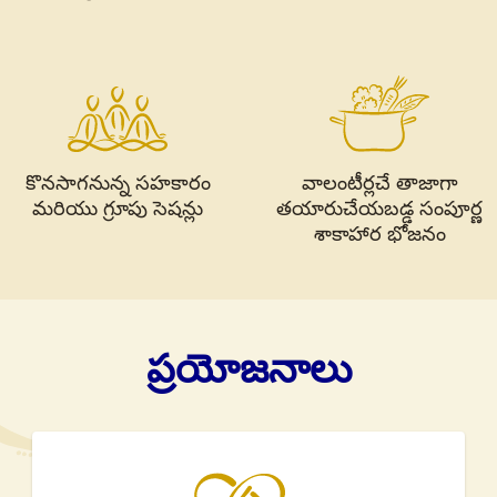
కొనసాగనున్న సహకారం
వాలంటీర్లచే తాజాగా
మరియు గ్రూపు సెషన్లు
తయారుచేయబడ్డ సంపూర్ణ
శాకాహార భోజనం
ప్రయోజనాలు