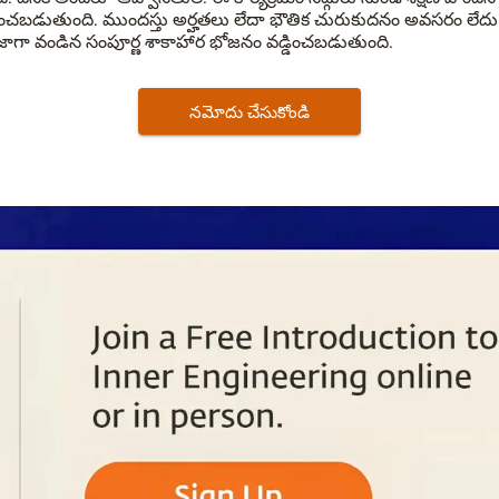
ించబడుతుంది.
ముందస్తు అర్హతలు లేదా భౌతిక చురుకుదనం అవసరం లేదు.
ాజాగా వండిన సంపూర్ణ శాకాహార భోజనం వడ్డించబడుతుంది.
నమోదు చేసుకోండి