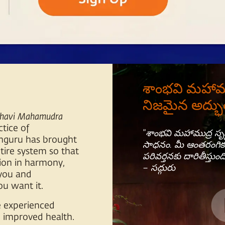
శాంభవి మహాముద
నిజమైన అద్భ
havi Mahamudra
ctice of
"శాంభవి మహాముద్ర సృష్
hguru has brought
సాధనం. మీ ఆంతరంగిక 
tire system so that
పరివర్తనకు దారితీస్తుంది
ion in harmony,
– సద్గురు
 you and
u want it.
e experienced
d improved health.