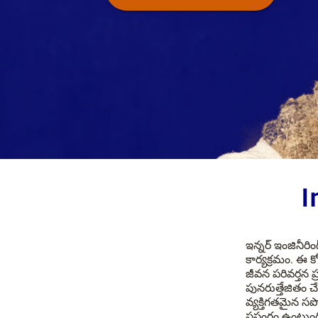
I
ఇన్నర్ ఇంజినీరి
కార్యక్రమం. ఈ క
జీవన పరివర్తన 
పునరుత్తేజితం 
వ్యక్తిగతమైన స
ప్రసంగం ఉంటుంద