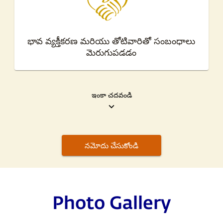
భావ వ్యక్తీకరణ మరియు తోటివారితో సంబంధాలు
మెరుగుపడడం
ఇంకా చదవండి
నమోదు చేసుకోండి
Photo Gallery