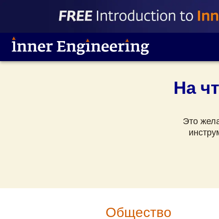
На ч
Это жел
инстру
Общество