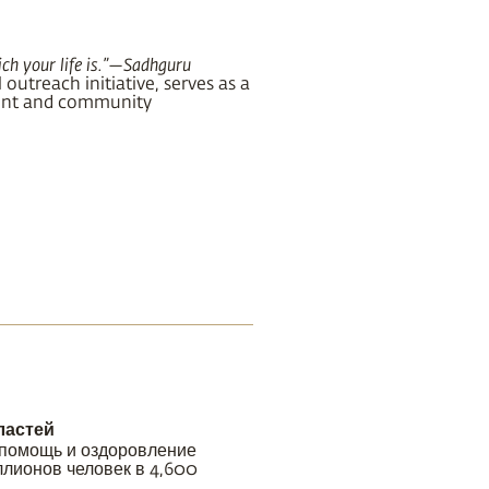
h your life is.”
—Sadhguru
outreach initiative, serves as a
ent and community
ластей
 помощь и оздоровление
лионов человек в 4,600