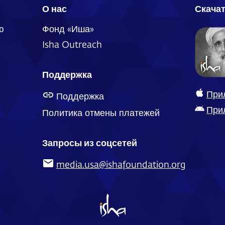
О нас
Скача
ю
Фонд «Иша»
Isha Outreach
Поддержка
При
Поддержка
При
Политика отмены платежей
Запросы из соцсетей
media.usa@ishafoundation.org