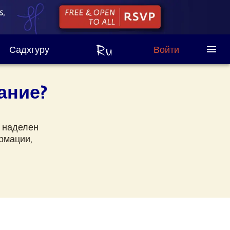
Садхгуру
Войти
ание?
 наделен
рмации,