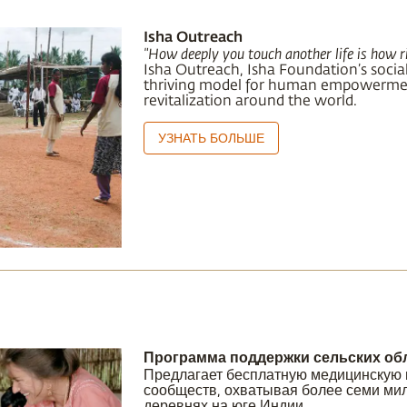
Isha Outreach
"How deeply you touch another life is how ric
Isha Outreach, Isha Foundation’s social 
thriving model for human empowerm
revitalization around the world.
УЗНАТЬ БОЛЬШЕ
Программа поддержки сельских об
Предлагает бесплатную медицинскую
сообществ, охватывая более семи мил
деревнях на юге Индии.