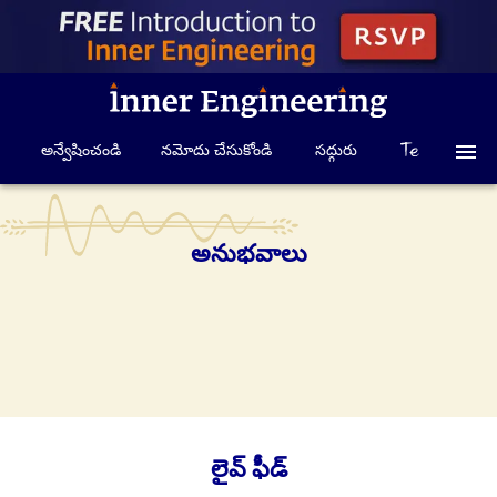
అన్వేషించండి
నమోదు చేసుకోండి
సద్గురు
అనుభవాలు
లైవ్ ఫీడ్