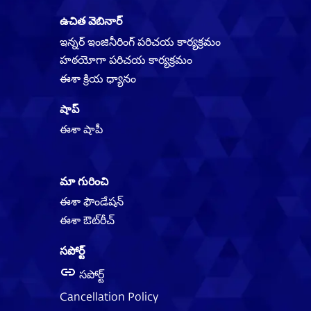
ఉచిత వెబినార్
ఇన్నర్ ఇంజినీరింగ్ పరిచయ కార్యక్రమం
హఠయోగా పరిచయ కార్యక్రమం
ఈశా క్రియ ధ్యానం
షాప్
ఈశా షాపీ
మా గురించి
ఈశా ఫౌండేషన్
ఈశా ఔట్‌‌రీచ్
సపోర్ట్
సపోర్ట్
Cancellation Policy