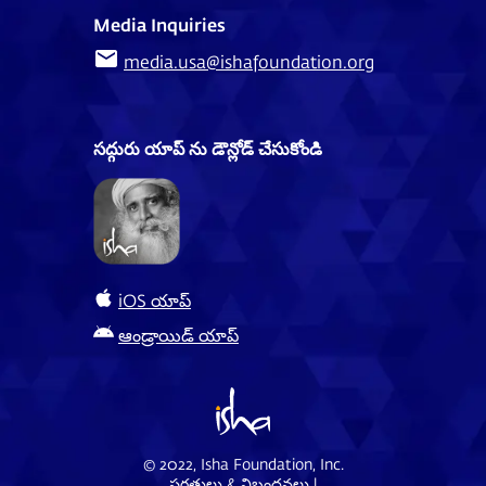
Media Inquiries
media.usa@ishafoundation.org
సద్గురు యాప్ ను డౌన్లోడ్ చేసుకోండి
iOS యాప్
ఆండ్రాయిడ్ యాప్
© 2022, Isha Foundation, Inc.
షరతులు & నిబంధనలు
|