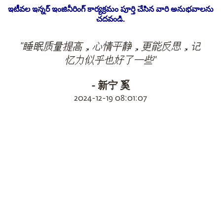
ఇటీవల ఇన్నర్ ఇంజినీరింగ్ కార్యక్రమం పూర్తి చేసిన వారి అనుభవాలను
చదవండి.
"睡眠质量提高，心情平静，更能反思，记
忆力似乎也好了一些"
- 新宁 奚
2024-12-19 08:01:07