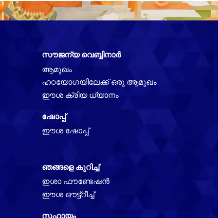
സൗജന്യ വെബ്ബിനാർ
ആമുഖം
ഹഠയോഗയിലേക്ക് ഒരു ആമുഖം
ഈശ ക്രിയ ധ്യാനം
ഷോപ്പ്
ഈശ ഷോപ്പ്
ഞങ്ങളെ കുറിച്ച്
ഇശാ ഫൗണ്ടേഷൻ
ഈശ ഔട്ട്റീച്ച്
സഹായം