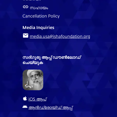
സഹായം
Cancellation Policy
Media Inquiries
media.usa@ishafoundation.org
സദ്ഗുരു ആപ്പ് ഡൗൺലോഡ്
ചെയ്യുക
iOS ആപ്
ആൻഡ്രോയ്ഡ് ആപ്പ്