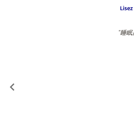
Lisez
"睡